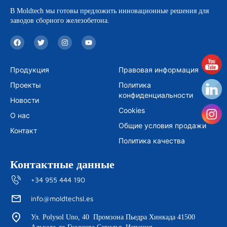
В Moldtech мы готовы предложить инновационные решения для
заводов сборного железобетона.
F
T
I
Y
a
w
n
o
c
i
s
u
e
t
t
t
b
t
a
u
Продукция
Правовая информация
o
e
g
b
o
r
r
e
Проекты
Политика
k
a
m
конфиденциальности
Новости
Cookies
О нас
Общие условия продажи
Контакт
Политика качества
Контактные данные
+34 955 444 190
info@moldtechsl.es
Ул. Polysol Uno, 40 Промзона Пьедра Хинкада 41500