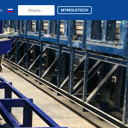
Search
MYMOLDTECH
ТЫ
...
N
FR
U
ES
utsch
(
Немецкий
)