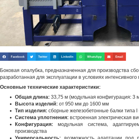
Facebook
Twitter
LinkedIn
WhatsApp
Email
Боковая опалубка, предназначенная для производства сбо
разработанная для эксплуатации в условиях интенсивного
Основные технические характеристики:
Общая длина:
33,75 м (модульная конфигурация: 3 м
Высота изделий:
от 950 мм до 1600 мм
Тип изделия:
сборные железобетонные балки типа I
Система уплотнения:
встроенная электрическая в
Конфигурация:
модульная система, адаптируе
производства
Универсальность:
возможность адаптации под р