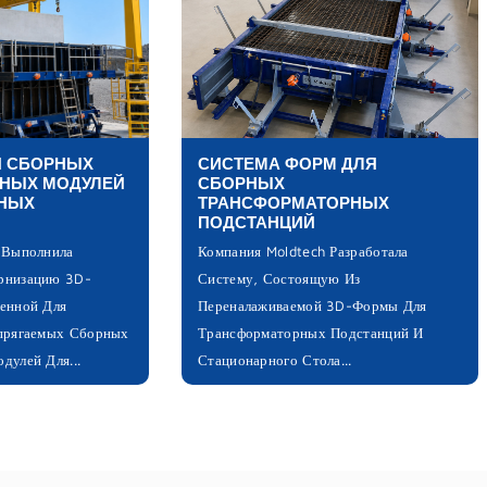
Я СБОРНЫХ
СИСТЕМА ФОРМ ДЛЯ
НЫХ МОДУЛЕЙ
СБОРНЫХ
НЫХ
ТРАНСФОРМАТОРНЫХ
ПОДСТАНЦИЙ
 Выполнила
Компания Moldtech Разработала
рнизацию 3D-
Систему, Состоящую Из
енной Для
Переналаживаемой 3D-Формы Для
прягаемых Сборных
Трансформаторных Подстанций И
дулей Для...
Стационарного Стола...