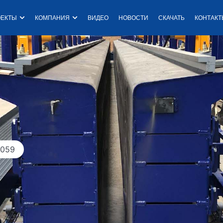
одукция
Open Проекты
Open Компания
ОЕКТЫ
КОМПАНИЯ
ВИДЕО
НОВОСТИ
СКАЧАТЬ
КОНТАК
E
R
De
-059