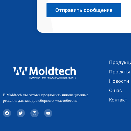
Отправить сообщение
Продукц
Проекты
Новости
О нас
В Moldtech мы готовы предложить инновационные
Контакт
решения для заводов сборного железобетона.
F
T
I
Y
a
w
n
o
c
i
s
u
e
t
t
t
b
t
a
u