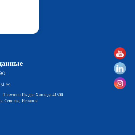
данные
190
sl.es
40 Промзона Пьедра Хинкада 41500
ра Севилья, Испания