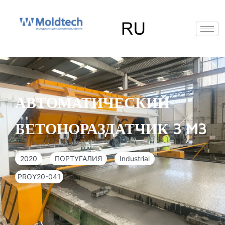
Перейти
к
содержимому
EN
RU
ES
Deutsch
(
Немецкий
)
АВТОМАТИЧЕСКИЙ
БЕТОНОРАЗДАТЧИК 3 M3
2020
ПОРТУГАЛИЯ
Industrial
PROY20-041