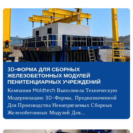
3D-ФОРМА ДЛЯ СБОРНЫХ
ЖЕЛЕЗОБЕТОННЫХ МОДУЛЕЙ
ПЕНИТЕНЦИАРНЫХ УЧРЕЖДЕНИЙ
Компания Moldtech Выполнила Техническую
Модернизацию 3D-Формы, Предназначенной
Для Производства Ненапрягаемых Сборных
Железобетонных Модулей Для...