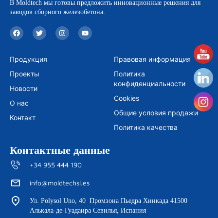
В Moldtech мы готовы предложить инновационные решения для
заводов сборного железобетона.
F
T
I
Y
a
w
n
o
c
i
s
u
e
t
t
t
b
t
a
u
Продукция
Правовая информация
o
e
g
b
o
r
r
e
Проекты
Политика
k
a
m
конфиденциальности
Новости
Cookies
О нас
Общие условия продажи
Контакт
Политика качества
Контактные данные
+34 955 444 190
info@moldtechsl.es
Ул. Polysol Uno, 40 Промзона Пьедра Хинкада 41500
Алькала-де-Гуадаира Севилья, Испания