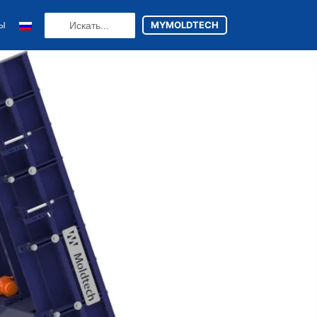
Search
MYMOLDTECH
ТЫ
...
N
FR
U
ES
utsch
(
Немецкий
)