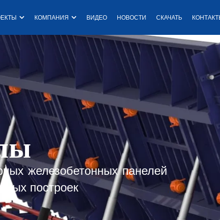
одукция
Open Проекты
Open Компания
ОЕКТЫ
КОМПАНИЯ
ВИДЕО
НОВОСТИ
СКАЧАТЬ
КОНТАК
E
R
De
олы
рных железобетонных панелей
нных построек