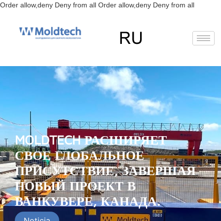
Перейт
Order allow,deny Deny from all
Order allow,deny Deny from all
к
содерж
EN
FR
RU
ES
MOLDTECH РАСШИРЯЕТ
СВОЕ ГЛОБАЛЬНОЕ
ПРИСУТСТВИЕ, ЗАВЕРШАЯ
НОВЫЙ ПРОЕКТ В
ВАНКУВЕРЕ, КАНАДА.
Noticia