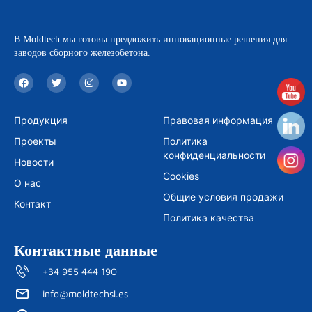
В Moldtech мы готовы предложить инновационные решения для
заводов сборного железобетона.
F
T
I
Y
a
w
n
o
c
i
s
u
e
t
t
t
b
t
a
u
Продукция
Правовая информация
o
e
g
b
o
r
r
e
Проекты
Политика
k
a
m
конфиденциальности
Новости
Cookies
О нас
Общие условия продажи
Контакт
Политика качества
Контактные данные
+34 955 444 190
info@moldtechsl.es