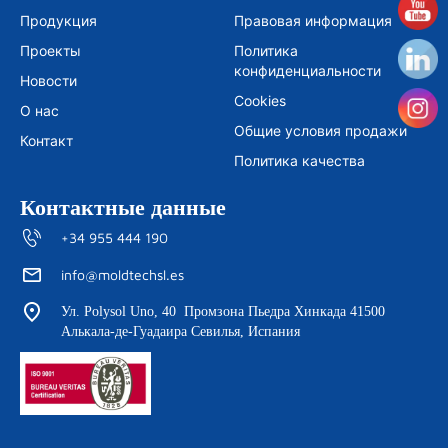
e
t
t
t
b
t
a
u
Продукция
Правовая информация
o
e
g
b
o
r
r
e
Проекты
Политика
k
a
m
конфиденциальности
Новости
Cookies
О нас
Общие условия продажи
Контакт
Политика качества
Контактные данные
+34 955 444 190
info@moldtechsl.es
Ул. Polysol Uno, 40 Промзона Пьедра Хинкада 41500
Алькала-де-Гуадаира Севилья, Испания