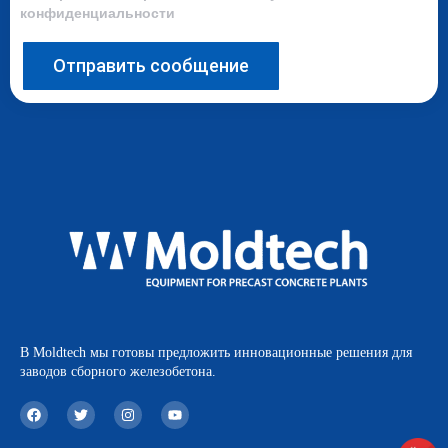
конфиденциальности
Отправить сообщение
В Moldtech мы готовы предложить инновационные решения для
заводов сборного железобетона.
F
T
I
Y
a
w
n
o
c
i
s
u