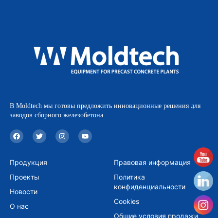
В Moldtech мы готовы предложить инновационные решения для
заводов сборного железобетона.
F
T
I
Y
a
w
n
o
c
i
s
u
e
t
t
t
b
t
a
u
Продукция
Правовая информация
o
e
g
b
o
r
r
e
Проекты
Политика
k
a
m
конфиденциальности
Новости
Cookies
О нас
Общие условия продажи