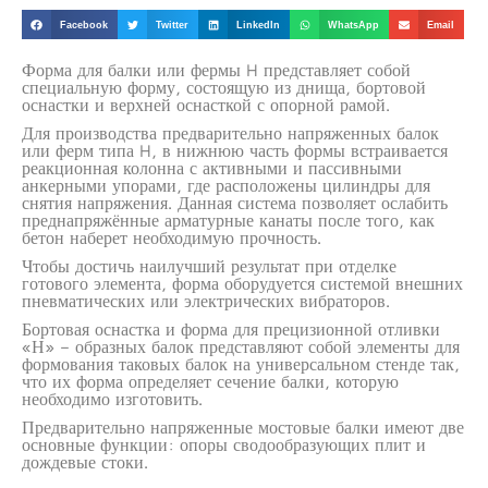
Facebook
Twitter
LinkedIn
WhatsApp
Email
Форма для балки или фермы H представляет собой
специальную форму, состоящую из днища, бортовой
оснастки и верхней оснасткой с опорной рамой.
Для производства предварительно напряженных балок
или ферм типа H, в нижнюю часть формы встраивается
реакционная колонна с активными и пассивными
анкерными упорами, где расположены цилиндры для
снятия напряжения. Данная система позволяет ослабить
преднапряжённые арматурные канаты после того, как
бетон наберет необходимую прочность.
Чтобы достичь наилучший результат при отделке
готового элемента, форма оборудуется системой внешних
пневматических или электрических вибраторов.
Бортовая оснастка и форма для прецизионной отливки
«Н» – образных балок представляют собой элементы для
формования таковых балок на универсальном стенде так,
что их форма определяет сечение балки, которую
необходимо изготовить.
Предварительно напряженные мостовые балки имеют две
основные функции: опоры сводообразующих плит и
дождевые стоки.