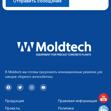
Отправить сообщение
В Moldtech мы готовы предложить инновационные решения для
заводов сборного железобетона.
F
T
I
Y
a
w
n
o
c
i
s
u
e
t
t
t
b
t
a
u
Продукция
Правовая информация
o
e
g
b
o
r
r
e
Проекты
Политика
k
a