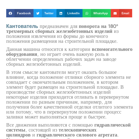
Facebook
Twitter
LinkedIn
WhatsApp
Email
Кантователь
предназначен для
поворота на 180º
трехмерных сборных железобетонных изделий
из
положения извлечения из формы до конечного
положения размещения на строительной площадке.
Данная машина относится к категории
вспомогательного
оборудования
, но играет очень важную роль в
облегчении определенных рабочих задач на заводе
сборных железобетонных изделий.
В этом смысле кантователи могут оказать большое
влияние, когда положение отливки сборного элемента не
совпадает с окончательным положением, в котором
элемент будет размещен на строительной площадке. В
производстве сборных железобетонных изделий
некоторые изделия приходится отливать в перевернутом
положении по разным причинам, например, для
получения более качественной отделки отлитого элемента
или потому, что в перевернутом положении процесс
заливки может выполняться проще и быстрее.
Все движения выполняются с помощью
гидравлической
системы
, состоящей из
телескопических
цилиндров
и
гидравлического силового агрегата
.