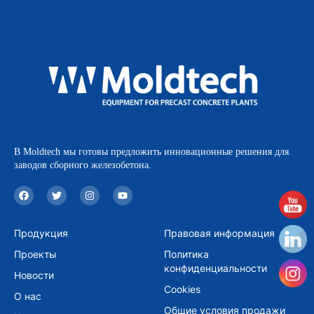
В Moldtech мы готовы предложить инновационные решения для
заводов сборного железобетона.
F
T
I
Y
a
w
n
o
c
i
s
u
e
t
t
t
b
t
a
u
Продукция
Правовая информация
o
e
g
b
o
r
r
e
Проекты
Политика
k
a
m
конфиденциальности
Новости
Cookies
О нас
Общие условия продажи