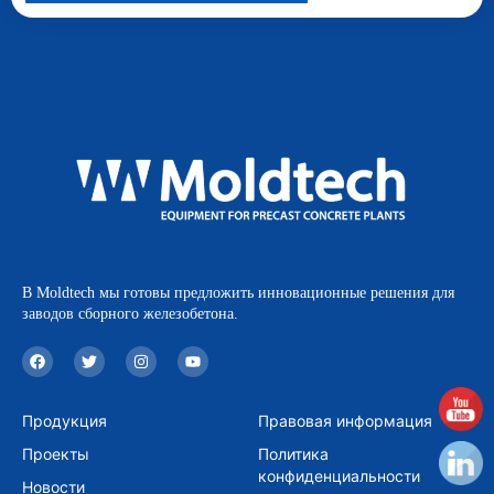
В Moldtech мы готовы предложить инновационные решения для
заводов сборного железобетона.
F
T
I
Y
a
w
n
o
c
i
s
u
e
t
t
t
b
t
a
u
Продукция
Правовая информация
o
e
g
b
o
r
r
e
Проекты
Политика
k
a
m
конфиденциальности
Новости