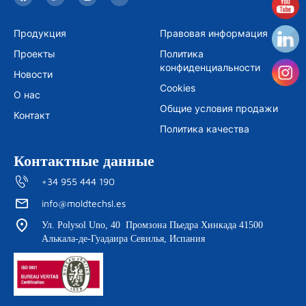
a
w
n
o
c
i
s
u
e
t
t
t
b
t
a
u
Продукция
Правовая информация
o
e
g
b
o
r
r
e
Проекты
Политика
k
a
m
конфиденциальности
Новости
Cookies
О нас
Общие условия продажи
Контакт
Политика качества
Контактные данные
+34 955 444 190
info@moldtechsl.es
Ул. Polysol Uno, 40 Промзона Пьедра Хинкада 41500
Алькала-де-Гуадаира Севилья, Испания