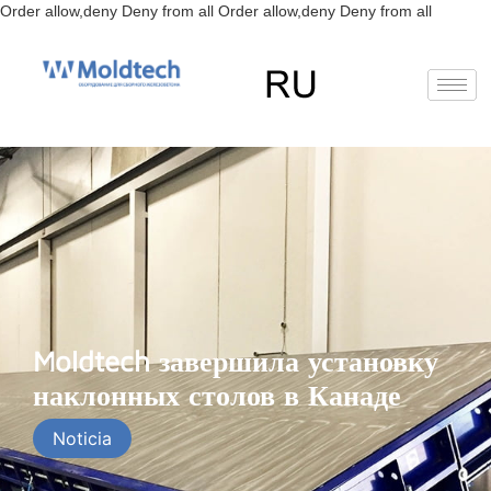
Перейт
Order allow,deny Deny from all
Order allow,deny Deny from all
к
содерж
EN
FR
RU
ES
Moldtech завершила установку
наклонных столов в Канаде
Noticia