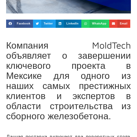
Facebook
Twitter
LinkedIn
WhatsApp
Email
Компания MoldTech
объявляет о завершении
ключевого проекта в
Мексике для одного из
наших самых престижных
клиентов и экспертов в
области строительства из
сборного железобетона.
Данная поставка включает два поворотных стола,