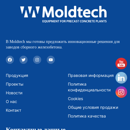
В Moldtech мы готовы предложить инновационные решения для
заводов сборного железобетона.
F
T
I
Y
a
w
n
o
c
i
s
u
e
t
t
t
b
t
a
u
Продукция
Правовая информация
o
e
g
b
o
r
r
e
Проекты
Политика
k
a
m
конфиденциальности
Новости
Cookies
О нас
Общие условия продажи
Контакт
Политика качества
Контактные данные