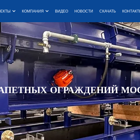
одукция
Open Проекты
Open Компания
ОЕКТЫ
КОМПАНИЯ
ВИДЕО
НОВОСТИ
СКАЧАТЬ
КОНТАК
E
R
АПЕТНЫХ ОГРАЖДЕНИЙ МО