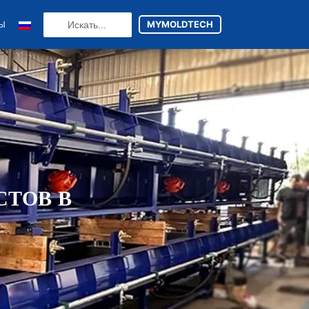
Search
MYMOLDTECH
ТЫ
...
N
FR
U
ES
СТОВ В