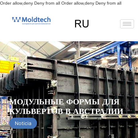
Перейт
Order allow,deny Deny from all
Order allow,deny Deny from all
к
содерж
EN
FR
RU
ES
МОДУЛЬНЫЕ ФОРМЫ ДЛЯ
КУЛЬВЕРТОВ В АВСТРАЛИИ
Noticia