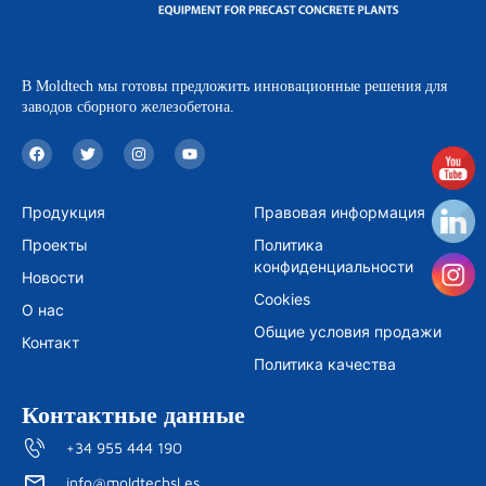
В Moldtech мы готовы предложить инновационные решения для
заводов сборного железобетона.
F
T
I
Y
a
w
n
o
c
i
s
u
e
t
t
t
b
t
a
u
Продукция
Правовая информация
o
e
g
b
o
r
r
e
Проекты
Политика
k
a
m
конфиденциальности
Новости
Cookies
О нас
Общие условия продажи
Контакт
Политика качества
Контактные данные
+34 955 444 190
info@moldtechsl.es