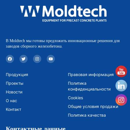
В Moldtech мы готовы предложить инновационные решения для
заводов сборного железобетона.
F
T
I
Y
a
w
n
o
c
i
s
u
e
t
t
t
b
t
a
u
Продукция
Правовая информация
o
e
g
b
o
r
r
e
Проекты
Политика
k
a
m
конфиденциальности
Новости
Cookies
О нас
Общие условия продажи
Контакт
Политика качества
Контактные данные