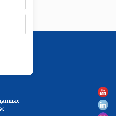
данные
190