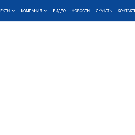
одукция
Open Проекты
Open Компания
ОЕКТЫ
КОМПАНИЯ
ВИДЕО
НОВОСТИ
СКАЧАТЬ
КОНТАК
E
ES
НДУСТРИАЛИЗАЦИИ ДЛЯ