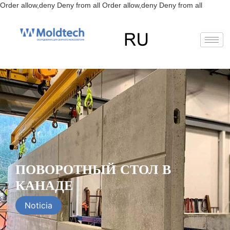
Перейт
Order allow,deny Deny from all
Order allow,deny Deny from all
к
содерж
EN
FR
RU
ES
ПОВОРОТНЫЙ СТОЛ В
КАНАДЕ
Noticia