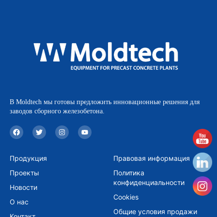
В Moldtech мы готовы предложить инновационные решения для
заводов сборного железобетона.
F
T
I
Y
a
w
n
o
c
i
s
u
e
t
t
t
b
t
a
u
Продукция
Правовая информация
o
e
g
b
o
r
r
e
Проекты
Политика
k
a
m
конфиденциальности
Новости
Cookies
О нас
Общие условия продажи
Контакт