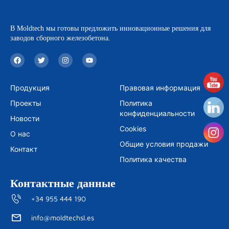
В Moldtech мы готовы предложить инновационные решения для
заводов сборного железобетона.
F
T
I
Y
a
w
n
o
c
i
s
u
e
t
t
t
b
t
a
u
Продукция
Правовая информация
o
e
g
b
o
r
r
e
Проекты
Политика
k
a
m
конфиденциальности
Новости
Cookies
О нас
Общие условия продажи
Контакт
Политика качества
Контактные данные
+34 955 444 190
info@moldtechsl.es